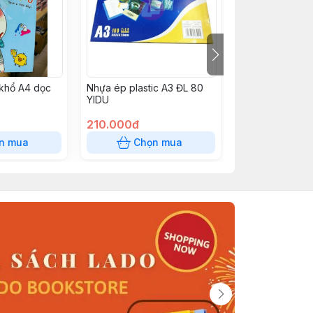
h khổ A4 dọc
Nhựa ép plastic A3 ĐL 80
Bìa thái A4 đặc
YIDU
kem PGrand
210.000đ
1.000đ
n mua
Chọn mua
Chọn