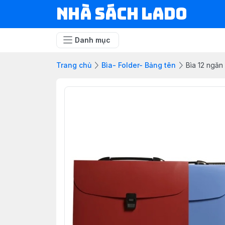
NHÀ SÁCH LADO
Danh mục
Trang chủ
Bìa- Folder- Bảng tên
Bìa 12 ngă