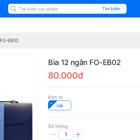
Tìm kiếm
n FO-EB02
Bìa 12 ngăn FO-EB02
80.000đ
Đơn vị
:
cái
Số lượng