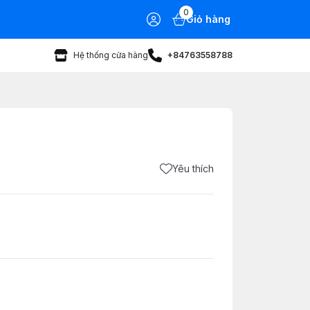
0
Giỏ hàng
Hệ thống cửa hàng
+84763558788
Yêu thích