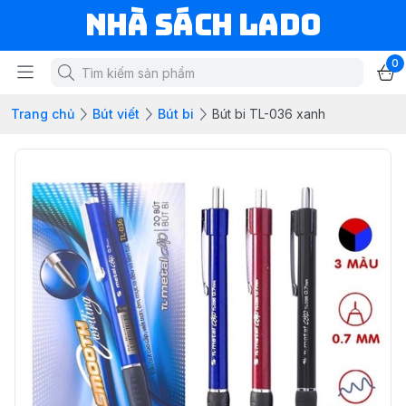
NHÀ SÁCH LADO
0
Trang chủ
Bút viết
Bút bi
Bút bi TL-036 xanh