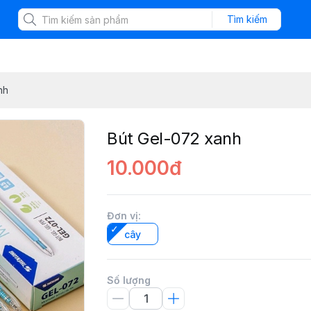
Tìm kiếm
nh
Bút Gel-072 xanh
10.000đ
Đơn vị
:
cây
Số lượng