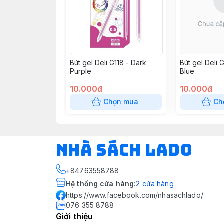
Bút gel Deli G118 - Dark
Bút gel Deli 
Purple
Blue
10.000đ
10.000đ
Chọn mua
Ch
NHÀ SÁCH LADO
+84763558788
Hệ thống cửa hàng
:
2
cửa hàng
https://www.facebook.com/nhasachlado/
076 355 8788
Giới thiệu