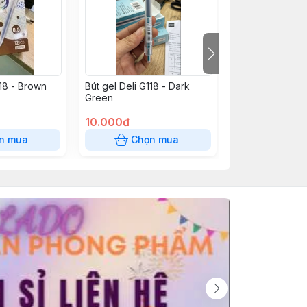
118 - Brown
Bút gel Deli G118 - Dark
Bút gel Deli G11
Green
Green
10.000đ
10.000đ
n mua
Chọn mua
Chọn