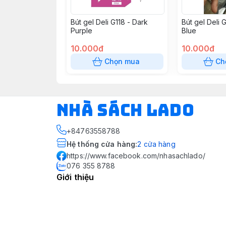
Bút gel Deli G118 - Dark
Bút gel Deli 
Purple
Blue
10.000đ
10.000đ
Chọn mua
Ch
NHÀ SÁCH LADO
+84763558788
Hệ thống cửa hàng
:
2
cửa hàng
https://www.facebook.com/nhasachlado/
076 355 8788
Giới thiệu