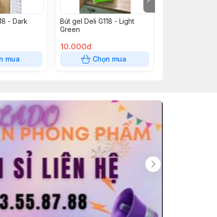
18 - Dark
Bút gel Deli G118 - Light
Bút gel Deli G11
Green
Orange
10.000đ
10.000đ
n mua
Chọn mua
Chọn