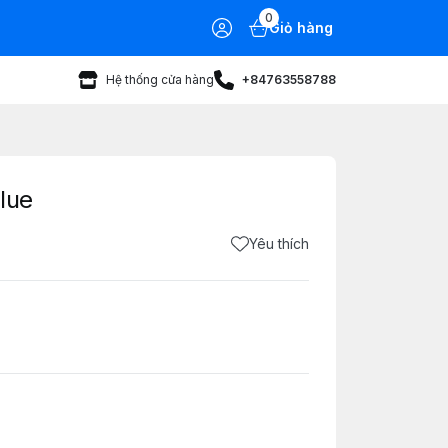
0
Giỏ hàng
Hệ thống cửa hàng
+84763558788
lue
Yêu thích