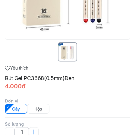
Yêu thích
Bút Gel PC3668(0.5mm)Đen
4.000đ
Đơn vị
:
Cây
Hộp
Số lượng