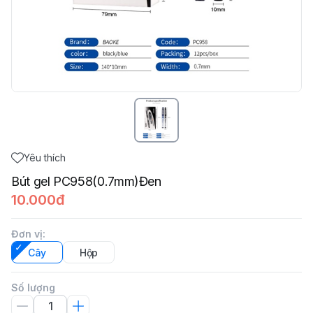
Yêu thích
Bút gel PC958(0.7mm)Đen
10.000đ
Đơn vị
:
Cây
Hộp
Số lượng