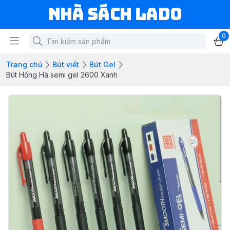
NHÀ SÁCH LADO
0
Trang chủ
Bút viết
Bút Gel
Bút Hồng Hà semi gel 2600 Xanh