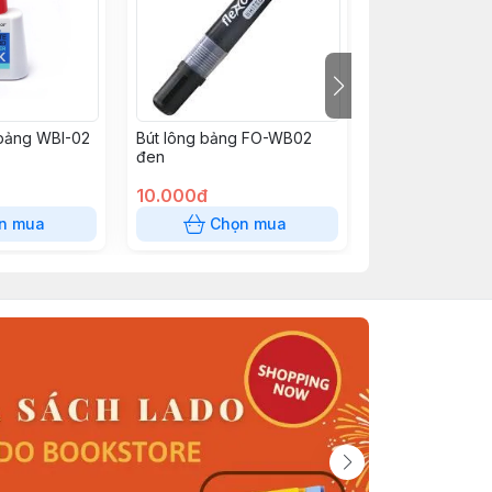
 bảng WBI-02
Bút lông bảng FO-WB02
Bút lông dầu P
đen
10.000đ
12.000đ
n mua
Chọn mua
Chọn