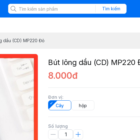
Tìm kiếm
ng dầu (CD) MP220 Đỏ
Bút lông dầu (CD) MP220 
8.000đ
Đơn vị
:
Cây
hộp
Số lượng