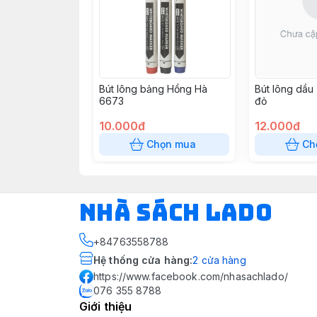
Bút lông bảng Hồng Hà
Bút lông dầ
6673
đỏ
10.000đ
12.000đ
Chọn mua
Ch
NHÀ SÁCH LADO
+84763558788
Hệ thống cửa hàng
:
2
cửa hàng
https://www.facebook.com/nhasachlado/
076 355 8788
Giới thiệu