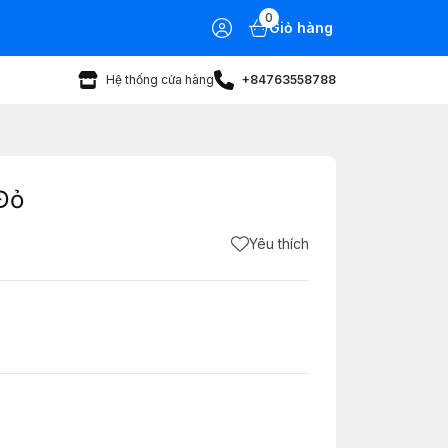
0
Giỏ hàng
Hệ thống cửa hàng
+84763558788
Đỏ
Yêu thích