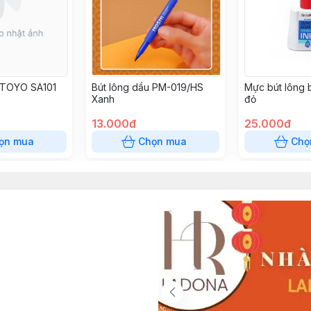
u TOYO SA101
Bút lông dầu PM-019/HS
Mực bút lông
Xanh
đỏ
13.000đ
25.000đ
ọn mua
Chọn mua
Chọ