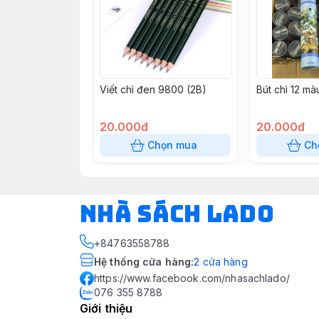
Viết chì đen 9800 (2B)
Bút chì 12 mà
20.000đ
20.000đ
Chọn mua
Ch
NHÀ SÁCH LADO
+84763558788
Hệ thống cửa hàng
:
2
cửa hàng
https://www.facebook.com/nhasachlado/
076 355 8788
Giới thiệu