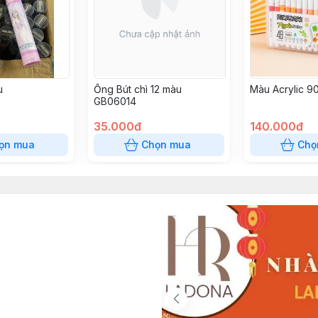
u
Ống Bút chì 12 màu
Màu Acrylic 9
GB06014
35.000đ
140.000đ
ọn mua
Chọn mua
Chọ