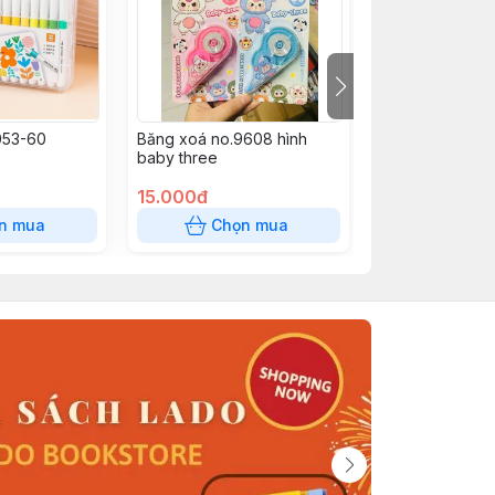
053-60
Băng xoá no.9608 hình
Bút Uniball SXN-
baby three
Xanh (Bấm)
15.000đ
70.000đ
n mua
Chọn mua
Chọn