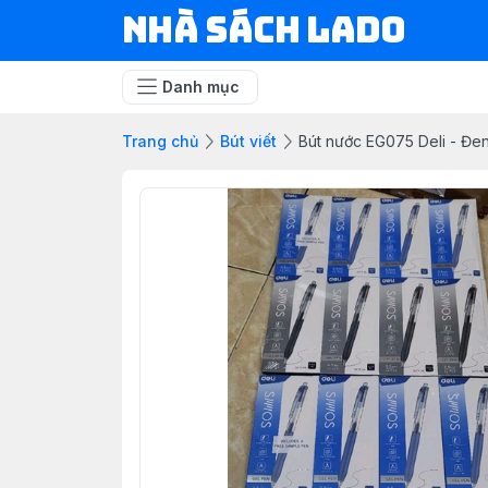
NHÀ SÁCH LADO
Danh mục
Trang chủ
Bút viết
Bút nước EG075 Deli - Đe