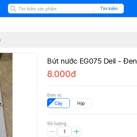
Tìm kiếm
n
Bút nước EG075 Deli - Đen
8.000đ
Đơn vị
:
Cây
Hộp
Số lượng