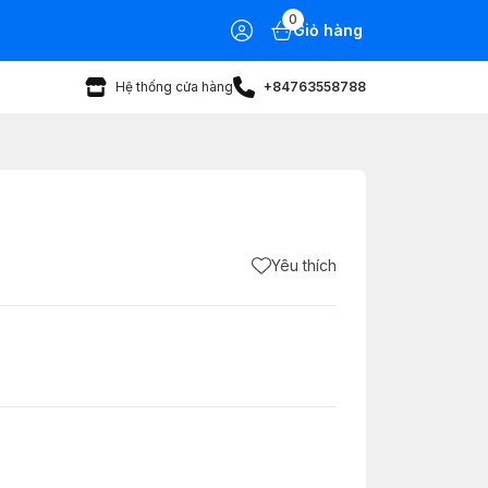
0
Giỏ hàng
Hệ thống cửa hàng
+84763558788
Yêu thích