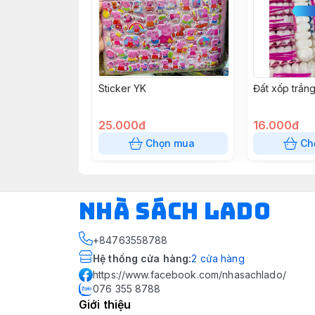
Sticker YK
Đất xốp trắn
25.000đ
16.000đ
Chọn mua
Ch
NHÀ SÁCH LADO
+84763558788
Hệ thống cửa hàng
:
2
cửa hàng
https://www.facebook.com/nhasachlado/
076 355 8788
Giới thiệu