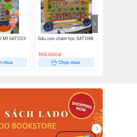
.0 M1 SATO23
Gấu con chăm học SATO98
Bộ chữ và nam 
hợp SATO122
166.000đ
80.000đ
n mua
Chọn mua
Chọn