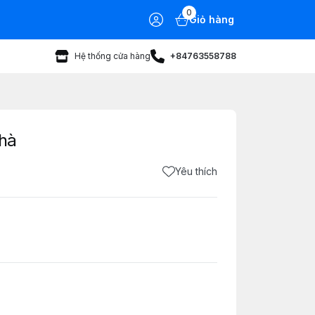
0
Giỏ hàng
Hệ thống cửa hàng
+84763558788
nhà
Yêu thích