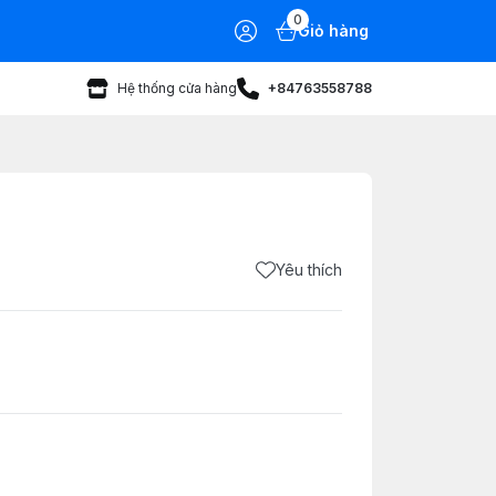
0
Giỏ hàng
Hệ thống cửa hàng
+84763558788
Yêu thích