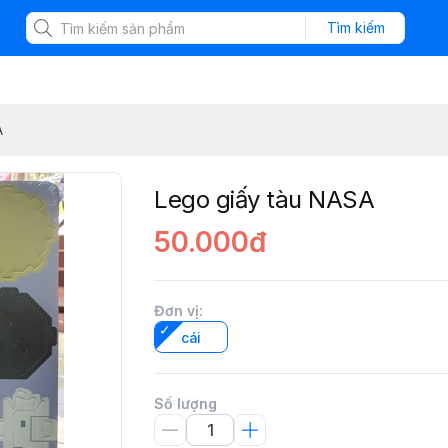
Tìm kiếm
A
Lego giấy tàu NASA
50.000đ
Đơn vị
:
cái
Số lượng