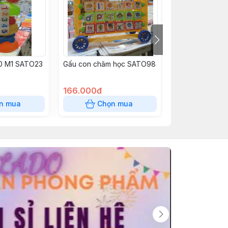
.0 M1 SATO23
Gấu con chăm học SATO98
Bộ chữ và nam 
hợp SATO122
166.000đ
80.000đ
n mua
Chọn mua
Chọn