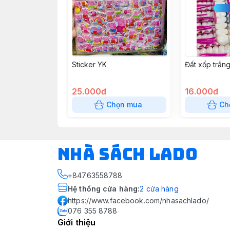
Sticker YK
Đất xốp trắn
25.000đ
16.000đ
Chọn mua
Ch
NHÀ SÁCH LADO
+84763558788
Hệ thống cửa hàng
:
2
cửa hàng
https://www.facebook.com/nhasachlado/
076 355 8788
Giới thiệu