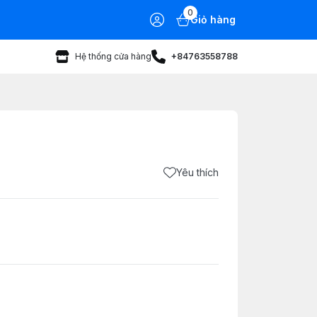
0
Giỏ hàng
Hệ thống cửa hàng
+84763558788
Yêu thích