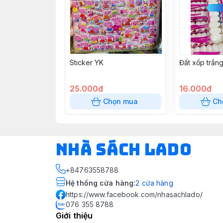
Sticker YK
Đất xốp trắn
25.000đ
16.000đ
Chọn mua
Ch
NHÀ SÁCH LADO
+84763558788
Hệ thống cửa hàng
:
2
cửa hàng
https://www.facebook.com/nhasachlado/
076 355 8788
Giới thiệu