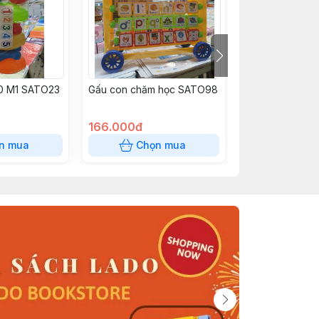
.0 M1 SATO23
Gấu con chăm học SATO98
Bộ chữ và nam 
hợp SATO122
166.000đ
80.000đ
n mua
Chọn mua
Chọn