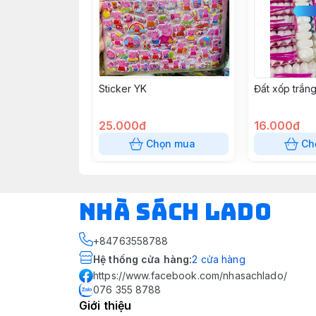
Sticker YK
Đất xốp trắn
25.000đ
16.000đ
Chọn mua
Ch
NHÀ SÁCH LADO
+84763558788
Hệ thống cửa hàng
:
2
cửa hàng
https://www.facebook.com/nhasachlado/
076 355 8788
Giới thiệu