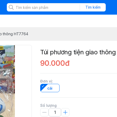
Tìm kiếm
iao thông HT7764
Túi phương tiện giao thôn
90.000đ
Đơn vị
:
cái
Số lượng