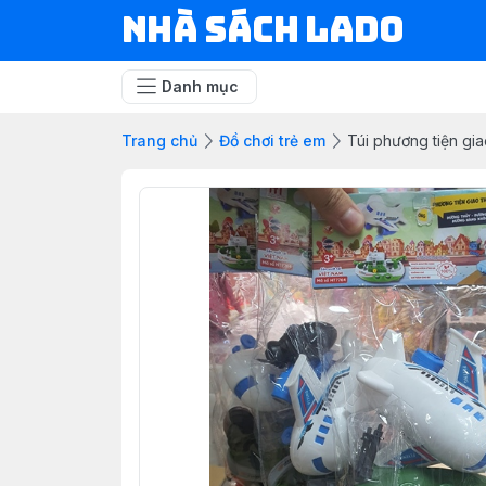
NHÀ SÁCH LADO
Danh mục
Trang chủ
Đồ chơi trẻ em
Túi phương tiện g