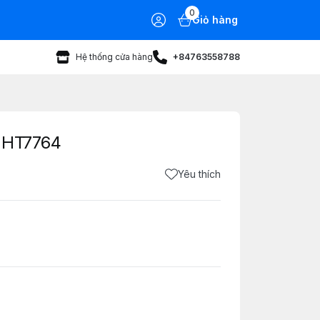
0
Giỏ hàng
Hệ thống cửa hàng
+84763558788
g HT7764
Yêu thích