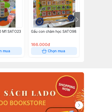
.0 M1 SATO23
Gấu con chăm học SATO98
Bộ chữ và nam 
hợp SATO122
166.000đ
80.000đ
n mua
Chọn mua
Chọn