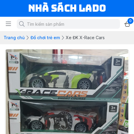
NHÀ SÁCH LADO
0
Trang chủ
Đồ chơi trẻ em
Xe ĐK X-Race Cars