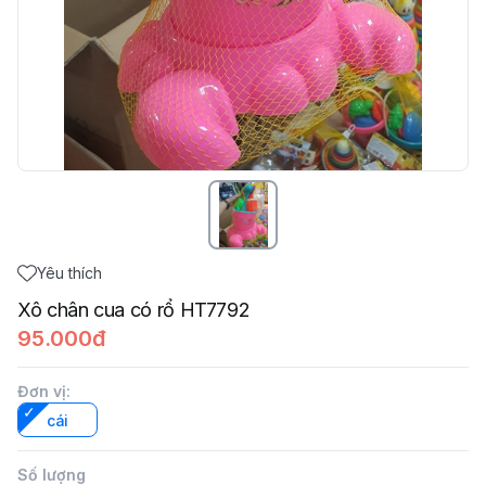
Yêu thích
Xô chân cua có rổ HT7792
95.000đ
Đơn vị
:
cái
Số lượng