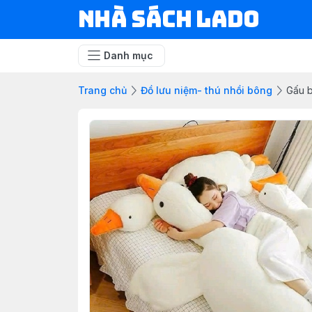
NHÀ SÁCH LADO
Danh mục
Trang chủ
Đồ lưu niệm- thú nhồi bông
Gấu b