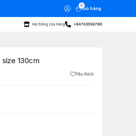
0
Giỏ hàng
Hệ thống cửa hàng
+84763558788
 size 130cm
Yêu thích