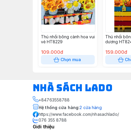
Thú nhồi bông cành hoa vui
Thú nhồi bô
vẻ HT8229
dương HT82
109.000đ
159.000đ
Chọn mua
Ch
NHÀ SÁCH LADO
+84763558788
Hệ thống cửa hàng
:
2
cửa hàng
https://www.facebook.com/nhasachlado/
076 355 8788
Giới thiệu