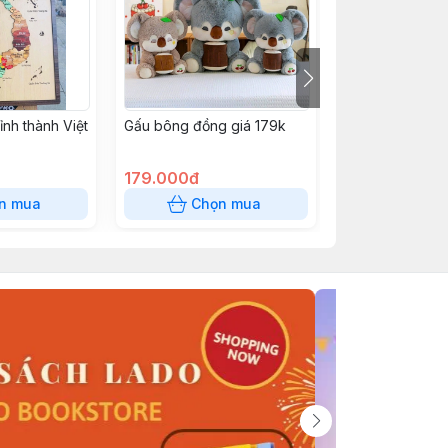
ỉnh thành Việt
Gấu bông đồng giá 179k
Gấu bông đồng
179.000đ
89.000đ
n mua
Chọn mua
Chọn