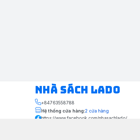
NHÀ SÁCH LADO
+84763558788
Hệ thống cửa hàng
:
2
cửa hàng
https://www.facebook.com/nhasachlado/
076 355 8788
Giới thiệu