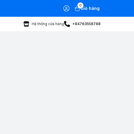
0
Giỏ hàng
Hệ thống cửa hàng
+84763558788