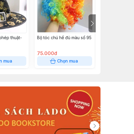
phép thuật-
Bộ tóc chú hề đủ màu số 95
Cài hóa trang
75.000đ
40.000đ
n mua
Chọn mua
Chọn