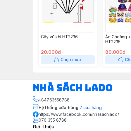
Cây vũ khí HT2236
Áo Choàng +
HT2235
20.000đ
80.000đ
Chọn mua
Ch
NHÀ SÁCH LADO
+84763558788
Hệ thống cửa hàng
:
2
cửa hàng
https://www.facebook.com/nhasachlado/
076 355 8788
Giới thiệu