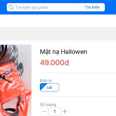
Tìm kiếm
Mặt nạ Hallowen
49.000đ
Đơn vị
:
cái
Số lượng