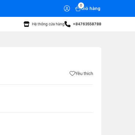
0
Giỏ hàng
Hệ thống cửa hàng
+84763558788
Yêu thích