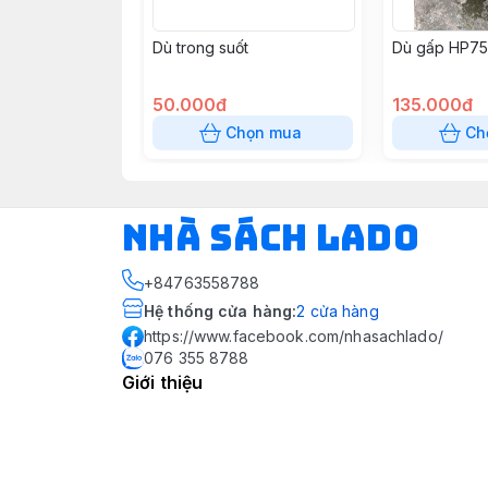
Dù trong suốt
Dù gấp HP7
50.000đ
135.000đ
Chọn mua
Ch
NHÀ SÁCH LADO
+84763558788
Hệ thống cửa hàng
:
2
cửa hàng
https://www.facebook.com/nhasachlado/
076 355 8788
Giới thiệu