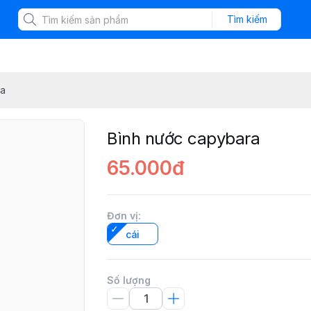
Tìm kiếm
ra
Bình nước capybara
65.000đ
Đơn vị
:
cái
Số lượng