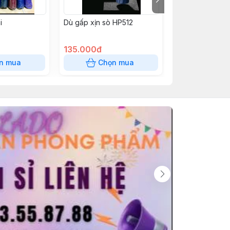
i
Dù gấp xịn sò HP512
Tay áo chống n
ngón cái chử Le
135.000đ
10.000đ
n mua
Chọn mua
Chọn