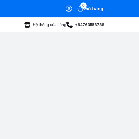
0
Giỏ hàng
Hệ thống cửa hàng
+84763558788