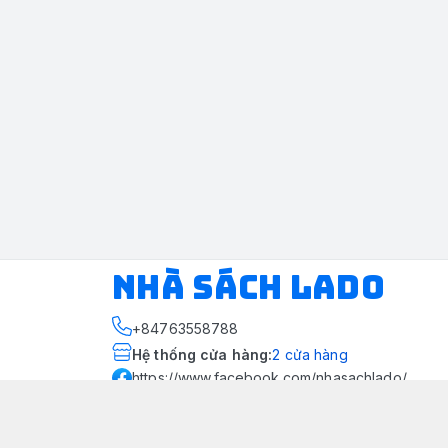
NHÀ SÁCH LADO
+84763558788
Hệ thống cửa hàng
:
2
cửa hàng
https://www.facebook.com/nhasachlado/
076 355 8788
Giới thiệu