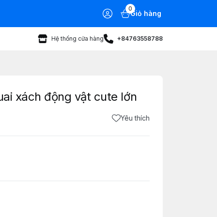
0
Giỏ hàng
Hệ thống cửa hàng
+84763558788
uai xách động vật cute lớn
Yêu thích