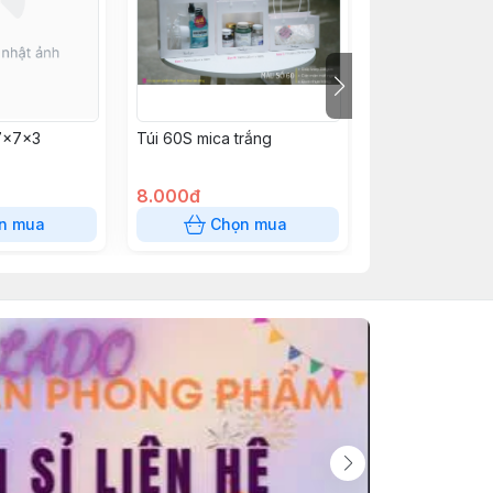
 7x7x3
Túi 60S mica trắng
Túi 60L mica tr
8.000đ
15.000đ
n mua
Chọn mua
Chọn