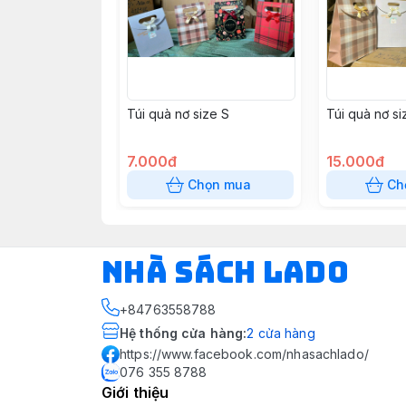
Túi quà nơ size S
Túi quà nơ si
7.000đ
15.000đ
Chọn mua
Ch
NHÀ SÁCH LADO
+84763558788
Hệ thống cửa hàng
:
2
cửa hàng
https://www.facebook.com/nhasachlado/
076 355 8788
Giới thiệu