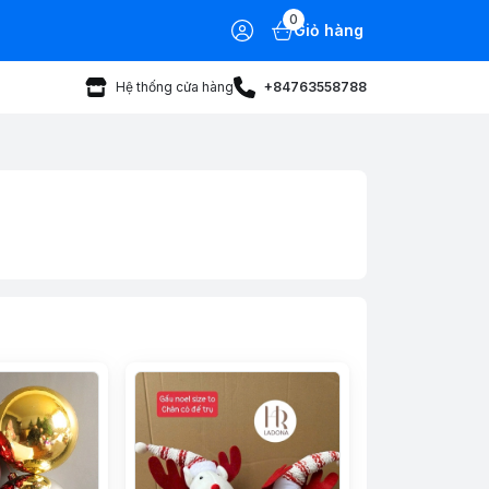
0
Giỏ hàng
Hệ thống cửa hàng
+84763558788