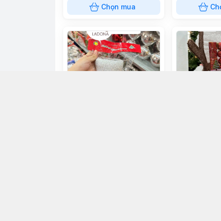
Chọn mua
Ch
Giày giáng sinh
Set vali châu 
60.000đ
105.000đ
Chọn mua
Ch