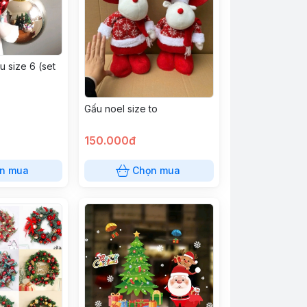
u size 6 (set
Gấu noel size to
150.000đ
n mua
Chọn mua