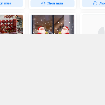
ọn mua
Chọn mua
Chọ
Decal trang trí giáng sinh M3
Xịt tuyết
4
25.000đ
20.000đ
ọn mua
Chọn mua
Chọ