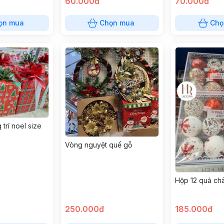
60.000đ
70.000đ
ọn mua
Chọn mua
Chọ
trí noel size
Vòng nguyệt quế gỗ
Hộp 12 quả ch
250.000đ
185.000đ