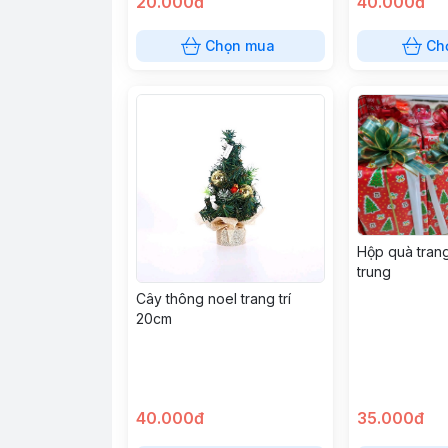
20.000đ
40.000đ
Chọn mua
Ch
Hộp quà trang 
trung
Cây thông noel trang trí
20cm
40.000đ
35.000đ