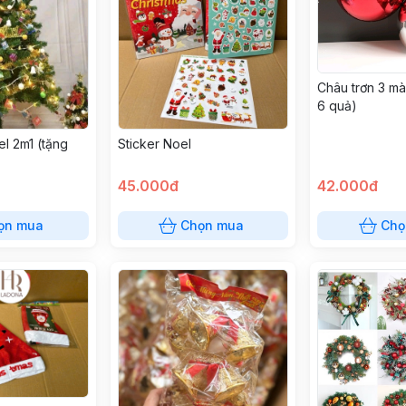
Châu trơn 3 mà
6 quả)
l 2m1 (tặng
Sticker Noel
45.000đ
42.000đ
ọn mua
Chọn mua
Chọ