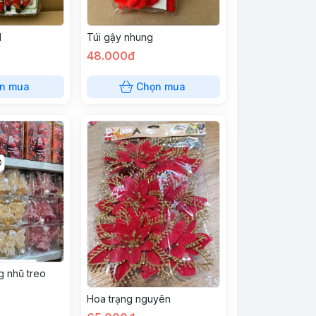
l
Túi gậy nhung
48.000đ
n mua
Chọn mua
g nhũ treo
Hoa trạng nguyên