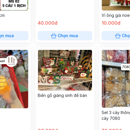
2cm
Vỉ ông già noe
40.000đ
10.000đ
ọn mua
Chọn mua
Chọ
Biển gỗ giáng sinh để bàn
Set 3 cây thôn
cây 7080