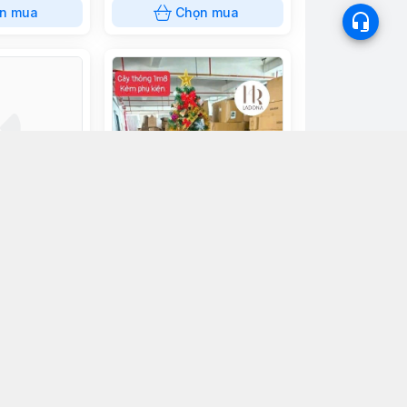
n mua
Chọn mua
Cây thông noel 1m8 (tặng
set trang trí)
550.000đ
n mua
Chọn mua