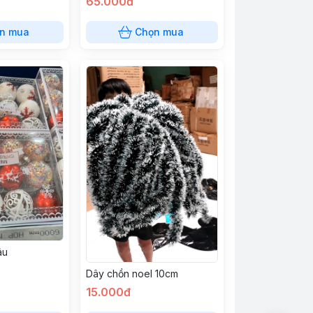
65.000đ
n mua
Chọn mua
âu
Dây chồn noel 10cm
15.000đ