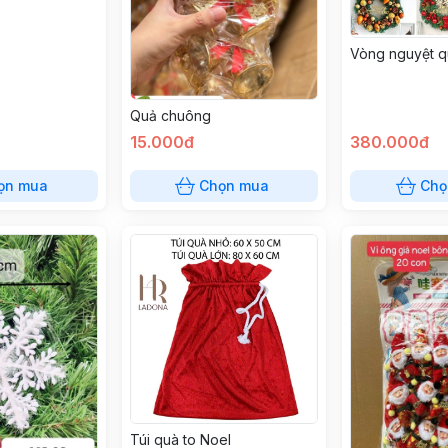
Vòng nguyệt q
Quả chuông
15.000đ
380.000đ
ọn mua
Chọn mua
Chọ
Túi quà to Noel