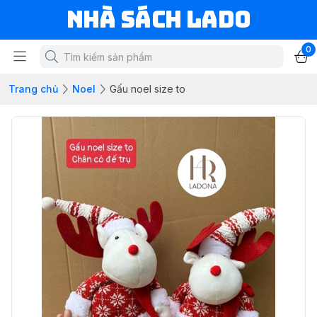
NHÀ SÁCH LADO
0
Trang chủ
Noel
Gấu noel size to