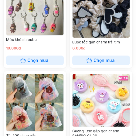
Móc khóa labubu
Buộc tóc gắn charm trái tim
10.000đ
6.000đ
Chọn mua
Chọn mua
Gương lược gấp gọn charm
Túi 200 chun gấu
SANRIO GU26