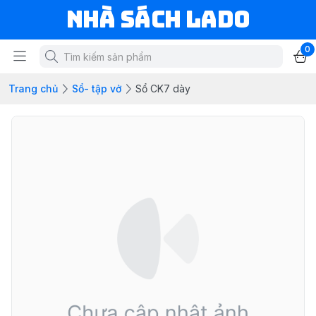
NHÀ SÁCH LADO
0
Trang chủ
Sổ- tập vở
Sổ CK7 dày