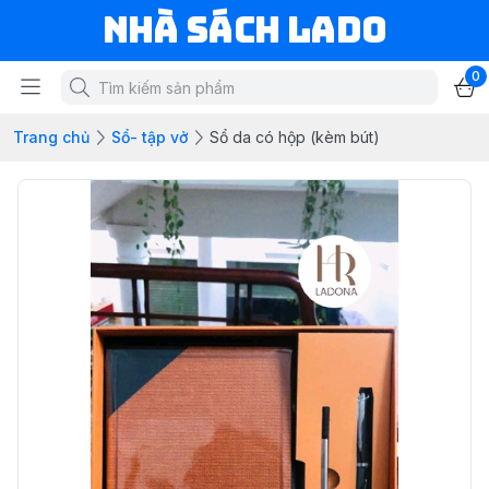
NHÀ SÁCH LADO
0
Trang chủ
Sổ- tập vở
Sổ da có hộp (kèm bút)