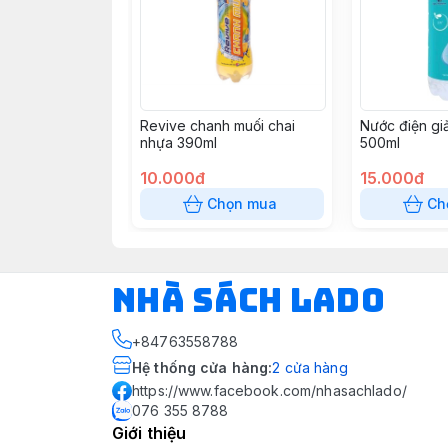
Revive chanh muối chai
Nước điện giả
nhựa 390ml
500ml
10.000đ
15.000đ
Chọn mua
Ch
NHÀ SÁCH LADO
+84763558788
Hệ thống cửa hàng
:
2
cửa hàng
https://www.facebook.com/nhasachlado/
076 355 8788
Giới thiệu