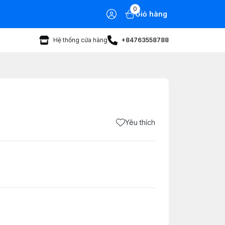
0
Giỏ hàng
Hệ thống cửa hàng
+84763558788
Yêu thích