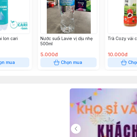
i Ion cari
Nước suối Lavie vị dịu nhẹ
Trà Cozy vải 
500ml
5.000đ
10.000đ
ọn mua
Chọn mua
Chọ