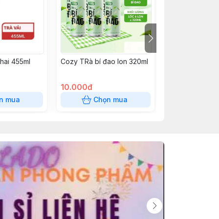
chai 455ml
Cozy TRà bí đao lon 320ml
Bánh ăn vặt
10.000đ
12.000đ
n mua
Chọn mua
Chọn