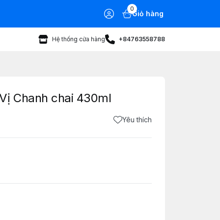
0
Giỏ hàng
Hệ thống cửa hàng
+84763558788
Vị Chanh chai 430ml
Yêu thích