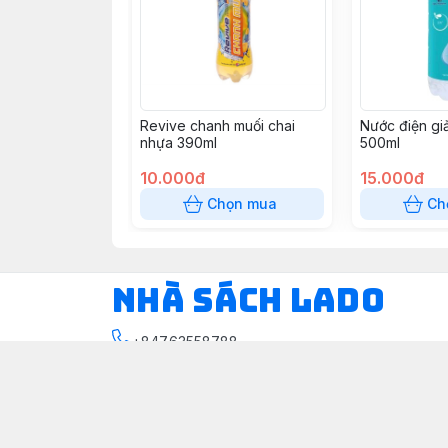
Revive chanh muối chai
Nước điện giả
nhựa 390ml
500ml
10.000đ
15.000đ
Chọn mua
Ch
NHÀ SÁCH LADO
+84763558788
Hệ thống cửa hàng
:
2
cửa hàng
https://www.facebook.com/nhasachlado/
076 355 8788
Giới thiệu