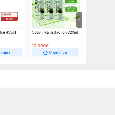
chai 455ml
Cozy TRà bí đao lon 320ml
Bánh ăn vặt
10.000đ
12.000đ
n mua
Chọn mua
Chọn