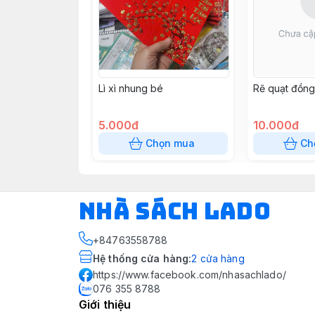
Lì xì nhung bé
Rẽ quạt đồng
5.000đ
10.000đ
Chọn mua
Ch
NHÀ SÁCH LADO
+84763558788
Hệ thống cửa hàng
:
2
cửa hàng
https://www.facebook.com/nhasachlado/
076 355 8788
Giới thiệu