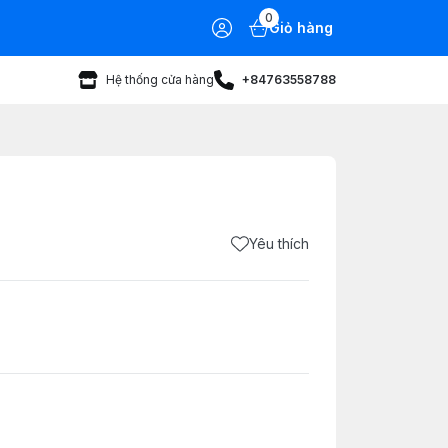
0
Giỏ hàng
Hệ thống cửa hàng
+84763558788
Yêu thích