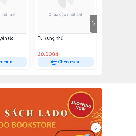
yên tết
Túi sung nhũ
Bờm Noel
30.000đ
25.000đ
n mua
Chọn mua
Chọn