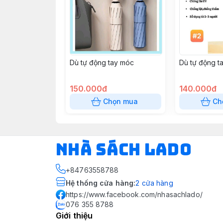
Dù tự động tay móc
Dù tự động t
150.000đ
140.000đ
Chọn mua
Ch
NHÀ SÁCH LADO
+84763558788
Hệ thống cửa hàng
:
2
cửa hàng
https://www.facebook.com/nhasachlado/
076 355 8788
Giới thiệu