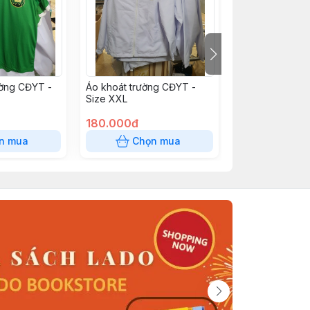
ường CĐYT -
Áo khoát trường CĐYT -
Áo khoát trườn
Size XXL
Size L
180.000đ
180.000đ
n mua
Chọn mua
Chọn