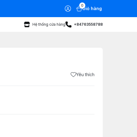
0
Giỏ hàng
Hệ thống cửa hàng
+84763558788
Yêu thích