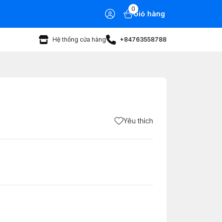
0
Giỏ hàng
Hệ thống cửa hàng
+84763558788
Yêu thích