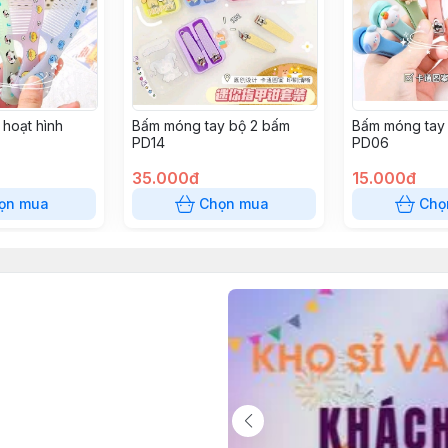
 hoạt hình
Bấm móng tay bộ 2 bấm
Bấm móng tay 
PD14
PD06
35.000đ
15.000đ
ọn mua
Chọn mua
Chọ