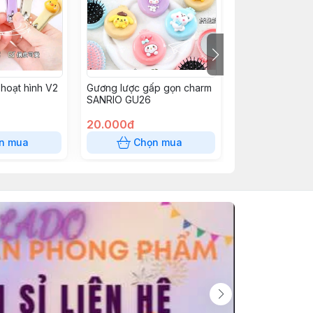
hoạt hình V2
Gương lược gấp gọn charm
Gương cầm tay
SANRIO GU26
20.000đ
15.000đ
n mua
Chọn mua
Chọn