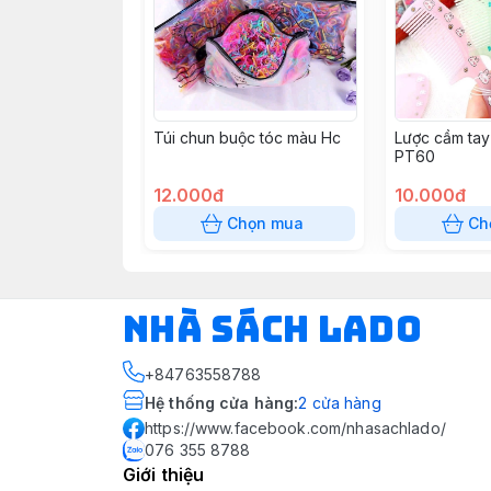
Túi chun buộc tóc màu Hc
Lược cầm tay
PT60
12.000đ
10.000đ
Chọn mua
Ch
NHÀ SÁCH LADO
+84763558788
Hệ thống cửa hàng
:
2
cửa hàng
https://www.facebook.com/nhasachlado/
076 355 8788
Giới thiệu